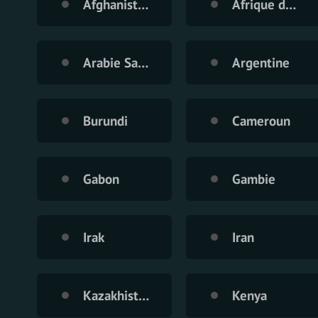
Afghanistan
Afrique du Sud
Arabie Saoudite
Argentine
Burundi
Cameroun
Gabon
Gambie
Irak
Iran
Kazakhistan
Kenya