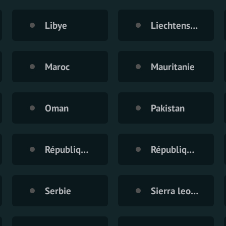
Libye
Liechtenstein
Maroc
Mauritanie
Oman
Pakistan
République démocratique du Congo
République Turque du Chypre du Nord
Serbie
Sierra leone