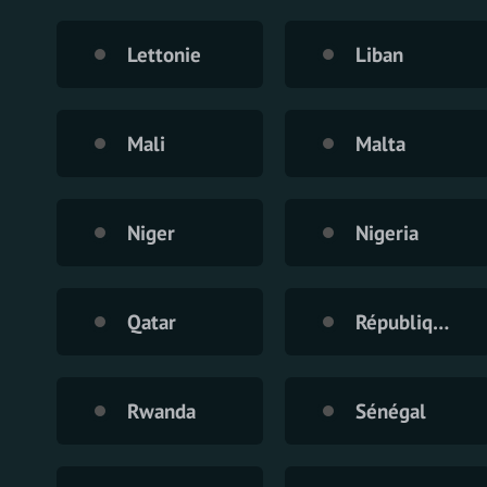
Lettonie
Liban
Mali
Malta
Niger
Nigeria
Qatar
République de Moldavie
Rwanda
Sénégal