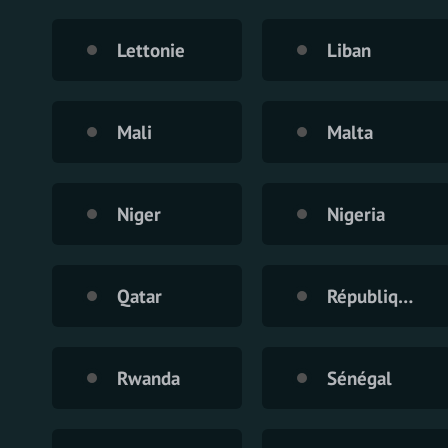
Lettonie
Liban
Mali
Malta
Niger
Nigeria
Qatar
République de Moldavie
Rwanda
Sénégal