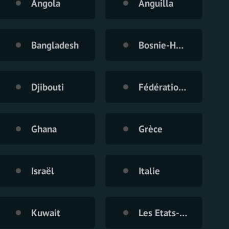
Angola
Anguilla
Bangladesh
Bosnie-Herzegovine
Djibouti
Fédération de Russie
Ghana
Grèce
Israël
Italie
Kuwait
Les Etats-Unis