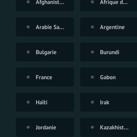
Afghanistan
Afrique du Sud
Arabie Saoudite
Argentine
Bulgarie
Burundi
France
Gabon
Haïti
Irak
Jordanie
Kazakhistan