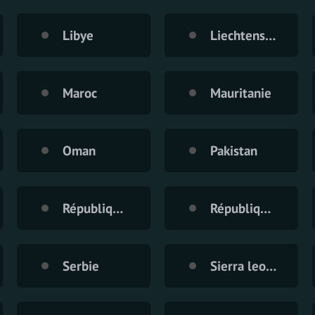
Libye
Liechtenstein
Maroc
Mauritanie
Oman
Pakistan
République démocratique du Congo
République Turque du Chypre du Nord
Serbie
Sierra leone